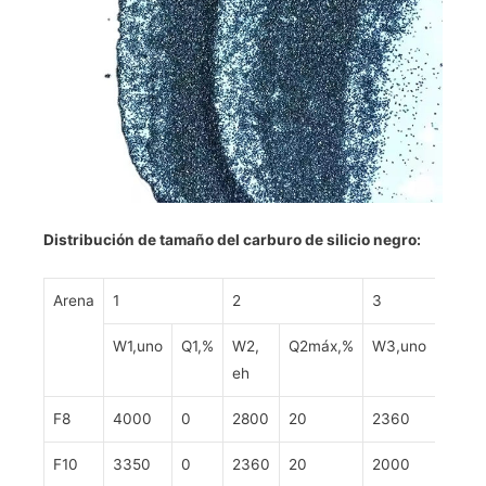
Distribución de tamaño
del carburo de silicio negro:
Arena
1
2
3
W1,uno
Q1,%
W2,
Q2máx,%
W3,uno
T3mi
eh
F8
4000
0
2800
20
2360
45
F10
3350
0
2360
20
2000
45