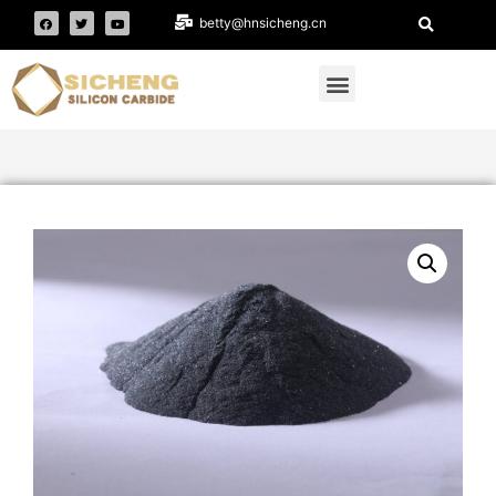
betty@hnsicheng.cn