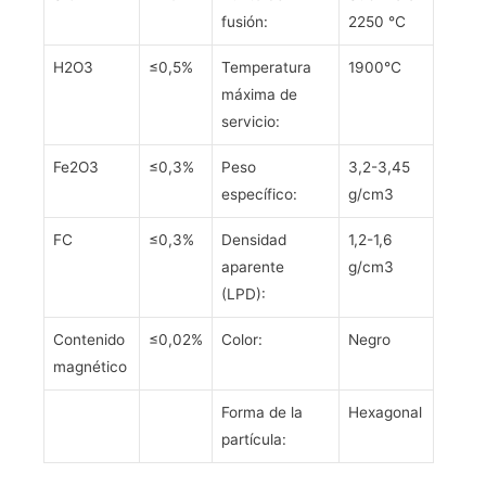
fusión:
2250 ℃
H2O3
≤0,5%
Temperatura
1900℃
máxima de
servicio:
Fe2O3
≤0,3%
Peso
3,2-3,45
específico:
g/cm3
FC
≤0,3%
Densidad
1,2-1,6
aparente
g/cm3
(LPD):
Contenido
≤0,02%
Color:
Negro
magnético
Forma de la
Hexagonal
partícula: