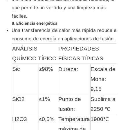
que permite un vertido y una limpieza más
fáciles.
8. Eficiencia energética
Una transferencia de calor más rápida reduce el
consumo de energía en aplicaciones de fusión.
ANÁLISIS
PROPIEDADES
QUÍMICO TÍPICO
FÍSICAS TÍPICAS
Sic
≥98%
Dureza:
Escala de
Mohs:
9,15
SiO2
≤1%
Punto de
Sublima a
fusión:
2250 ℃
H2O3
≤0,5%
Temperatura
1900℃
máxima de