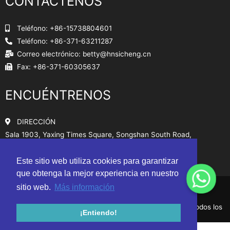
CONTÁCTENOS
Teléfono: +86-15738804601
Teléfono: +86-371-63211287
Correo electrónico:
betty@hnsicheng.cn
Fax: +86-371-60305637
ENCUÉNTRENOS
DIRECCIÓN
Sala 1903, Yaxing Times Square, Songshan South Road,
Zhengzhou, China
Este sitio web utiliza cookies para garantizar
Mapa del sitio
que obtenga la mejor experiencia en nuestro
sitio web.
Más información
© Henan Sicheng Abrasives Tech Co., Ltd. 2010-2024 Todos los
¡Entiendo!
derechos reservados.