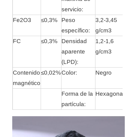
servicio:
Fe2O3
≤0,3%
Peso
3,2-3,45
específico:
g/cm3
FC
≤0,3%
Densidad
1,2-1,6
aparente
g/cm3
(LPD):
Contenido
≤0,02%
Color:
Negro
magnético
Forma de la
Hexagonal
partícula: