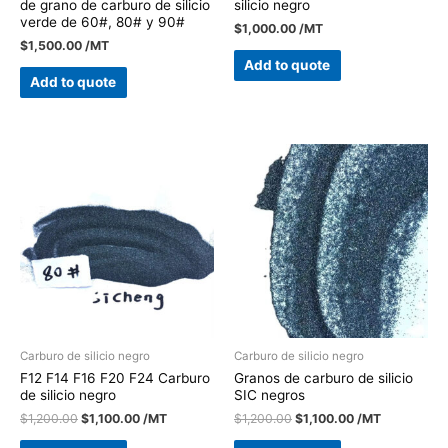
de grano de carburo de silicio
silicio negro
verde de 60#, 80# y 90#
$
1,000.00
/MT
$
1,500.00
/MT
Add to quote
Add to quote
Carburo de silicio negro
Carburo de silicio negro
F12 F14 F16 F20 F24 Carburo
Granos de carburo de silicio
de silicio negro
SIC negros
$
1,200.00
$
1,100.00
/MT
$
1,200.00
$
1,100.00
/MT