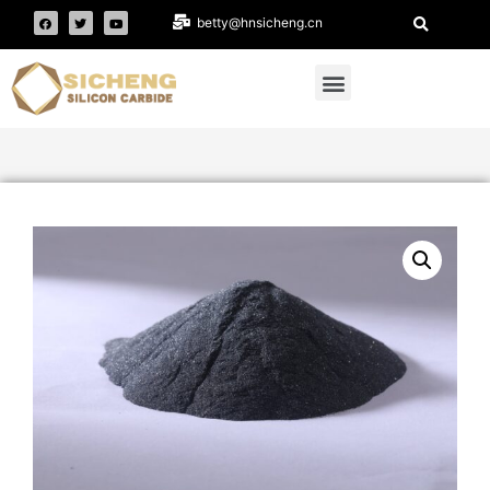
betty@hnsicheng.cn